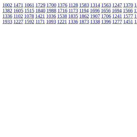
1002
1471
1061
1729
1700
1376
1128
1583
1314
1563
1247
1370
1
1382
1605
1515
1840
1988
1716
1173
1194
1696
1656
1694
1566
1
1336
1102
1078
1421
1036
1538
1835
1862
1907
1706
1241
1577
1
1933
1227
1592
1171
1093
1221
1336
1873
1338
1396
1277
1451
1