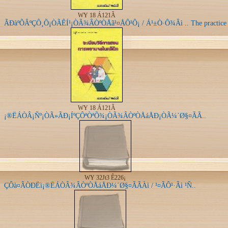
WY 18 Á121Ã
ÃÐàºÕÂºÇÔ¸Õ¡ÒÃÊÍ¹¡ÒÃ¾ÂÒºÒÅã¹¤ÅÔ¹Ô¡ / Á¹±Ò·Ô¾Âì ..
The practice 
WY 18 Á121Ã
¡®ËÁÒÂ¡Ñº¡ÒÃ»ÃÐ¡ÍºÇÔªÒªÕ¾¡ÒÃ¾ÂÒºÒÅáÅÐ¡ÒÃ¼´Ø§¤ÃÃ..
WY 32Jt3 Ê226¡
ÇÔà¤ÃÒÐËì¡®ËÁÒÂ¾ÂÒºÒÅáÅÐ¼´Ø§¤ÃÃÀì / ¹¤ÃÔ¹·Ãì ¹Ñ..