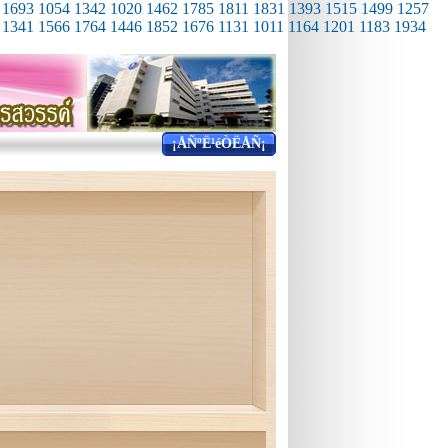
1693
1054
1342
1020
1462
1785
1811
1831
1393
1515
1499
1257
1341
1566
1764
1446
1852
1676
1131
1011
1164
1201
1183
1934
¡ÅÑºË¹éÒËÅÑ¡