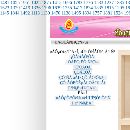
1481
1055
1951
1025
1875
1412
1696
1783
1776
1533
1237
1835
13
1623
1329
1419
1336
1796
1639
1755
1417
1834
1835
1815
1295
18
1145
1844
1492
1113
1139
1470
1138
1495
1894
1757
1881
1524
19
Ë¹éÒËÅÑ¡àÇçºä«µì
¤ÅÔ¡à¾×èÍàÅ×Í¡µÙé·ÕèÍÂÙèã¡Åé¡Ñ¹
¡ÒÃ¾ÂÒºÒÅ
¡ÒÃÈÖ¡ÉÒ·ÑèÇä»
¹Ç¹ÔÂÒÂ
ÇÒÃÊÒÃ
ÇÔ¨ÑÂ áÅÐ ÇÔ·ÂÒ¹Ô¾¹¸ì
ÇÔ·ÂÒÈÒÊµÃì¡ÒÃá¾·Âì
Ë¹Ñ§Ê×Í¾ÔÁ¾ì
ËÃ×Í
¤ÅÔ¡¹Õè¹Õèà¾×èÍ´ÙÊ¶Ò¹·Õè¨Ñ
´à¡çº·Ñé§ËÁ´