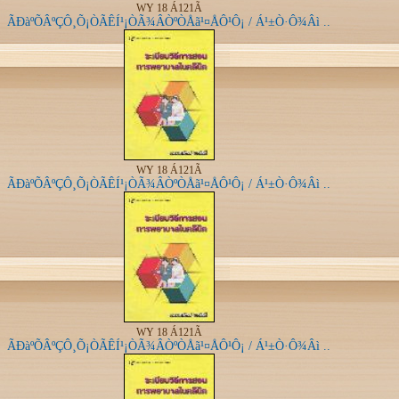
WY 18 Á121Ã
ÃÐàºÕÂºÇÔ¸Õ¡ÒÃÊÍ¹¡ÒÃ¾ÂÒºÒÅã¹¤ÅÔ¹Ô¡ / Á¹±Ò·Ô¾Âì ..
WY 18 Á121Ã
ÃÐàºÕÂºÇÔ¸Õ¡ÒÃÊÍ¹¡ÒÃ¾ÂÒºÒÅã¹¤ÅÔ¹Ô¡ / Á¹±Ò·Ô¾Âì ..
WY 18 Á121Ã
ÃÐàºÕÂºÇÔ¸Õ¡ÒÃÊÍ¹¡ÒÃ¾ÂÒºÒÅã¹¤ÅÔ¹Ô¡ / Á¹±Ò·Ô¾Âì ..