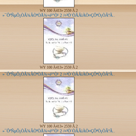
WY 100 À413» 2559 Å.2
»¯ÔºÑµÔ¡ÒÃ¾ÂÒºÒÅ¾×é¹°Ò¹ 2 /¤³Ò¨ÒÃÂìÀÒ¤ÇÔªÒ¡ÒÃºÃ..
WY 100 À413» 2559 Å.2
»¯ÔºÑµÔ¡ÒÃ¾ÂÒºÒÅ¾×é¹°Ò¹ 2 /¤³Ò¨ÒÃÂìÀÒ¤ÇÔªÒ¡ÒÃºÃ..
WY 100 À413» 2559 Å.2
»¯ÔºÑµÔ¡ÒÃ¾ÂÒºÒÅ¾×é¹°Ò¹ 2 /¤³Ò¨ÒÃÂìÀÒ¤ÇÔªÒ¡ÒÃºÃ..